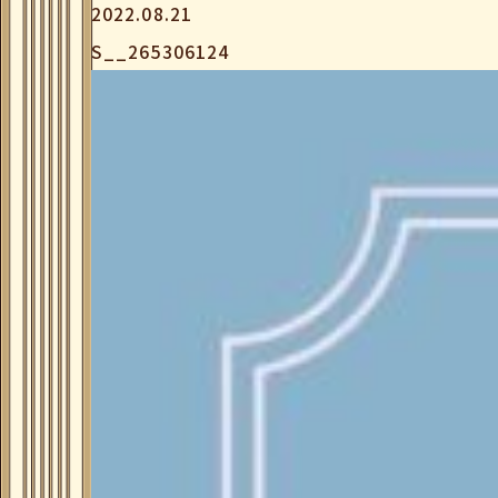
2022.08.21
S__265306124